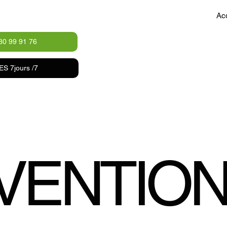
Acc
30 99 91 76
 7jours /7
VENTIO